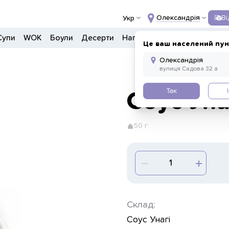
Олександрія
В
Укр
Супи
WOK
Боули
Десерти
Напої
Інше
Це ваш населений пун
Так
Соус Уна
50 г
Склад:
Соус Унагі