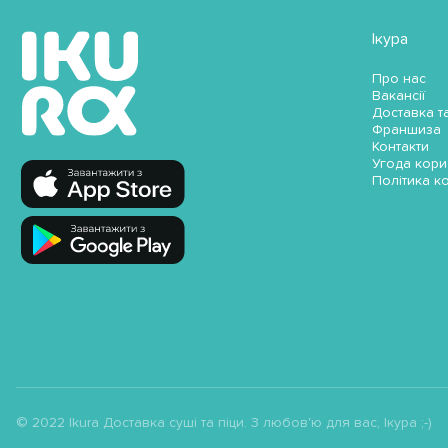
Ікура
Про нас
Вакансії
Доставка т
Франшиза
Контакти
Угода кори
Політика к
© 2022 Ikura Доставка суші та піци. З любов'ю для вас, Ікура ;-)