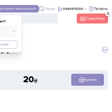
Пошук
ідстежити замовлення
Профіль
0989475554
Сума:
0
кт?
Інший
гі
20
Купити