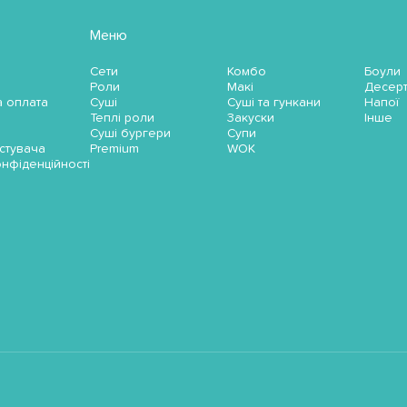
Меню
Сети
Комбо
Боули
Роли
Макі
Десер
а оплата
Суші
Суші та гункани
Напої
Теплі роли
Закуски
Інше
Суші бургери
Супи
стувача
Premium
WOK
онфіденційності