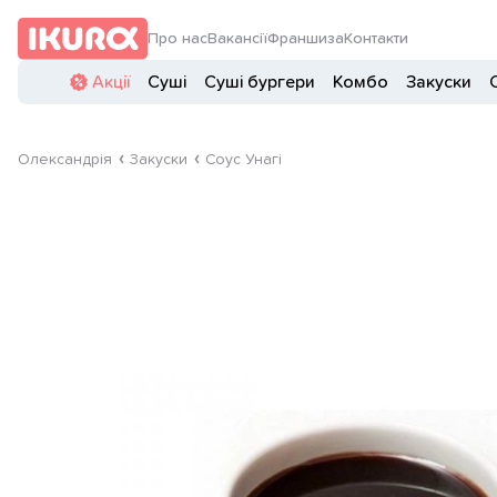
Про нас
Вакансії
Франшиза
Контакти
Акції
Суші
Суші бургери
Комбо
Закуски
Олександрія
Закуски
Соус Унагі