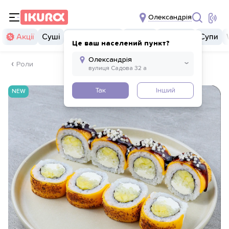
Олександрія
Акції
Суші
Суші бургери
Комбо
Закуски
Супи
Це ваш населений пункт?
Роли
Так
Інший
NEW