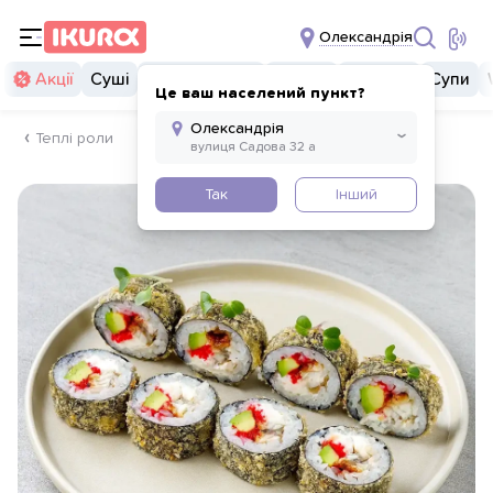
Олександрія
Акції
Суші
Суші бургери
Комбо
Закуски
Супи
Це ваш населений пункт?
Теплі роли
Так
Інший