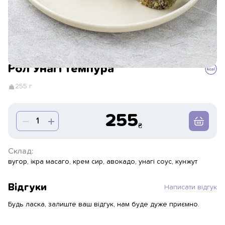
Рол Унагі темпура
255 г
255
Склад:
вугор, ікра масаго, крем сир, авокадо, унагі соус, кунжут
Відгуки
Написати відгук
Будь ласка, залиште ваш відгук, нам буде дуже приємно.