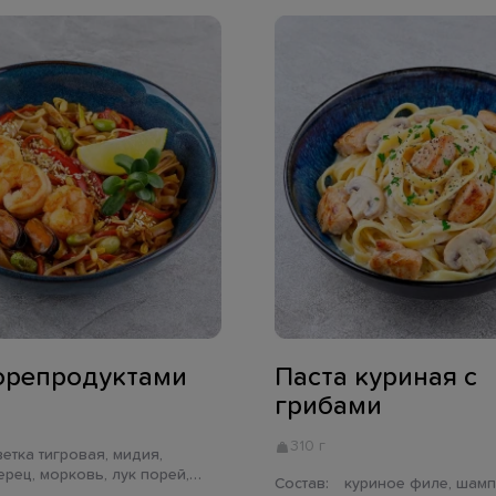
орепродуктами
Паста куриная с
грибами
310 г
ерец, морковь, лук порей,
Состав:
куриное филе, шампиньон,
 ростки сои, имбирь, чеснок,