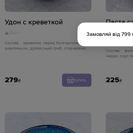
Удон с креветкой
Паста с
курицей
300 г
Замовляй від 799 
325 г
Состав:
креветка, перец болгарский,
шампиньон, древесный гриб, спаржевая
Состав:
филе куриного бедра, помидор
фасоль, помидор черри, имбирь, чеснок,
черри, соус т
перец чили, соус устричный, лайм, зелень
кунжут, паста
279
225
Купить