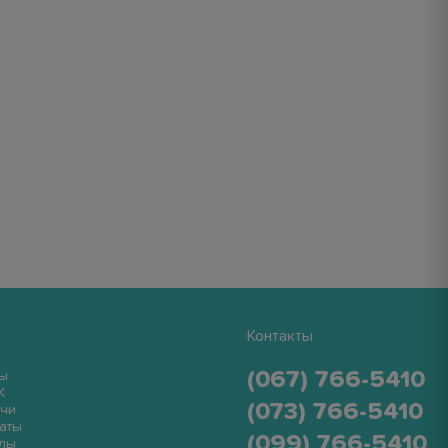
Контакты
(067) 766-5410
ы
K
(073) 766-5410
чи
аты
(099) 766-5410
лы