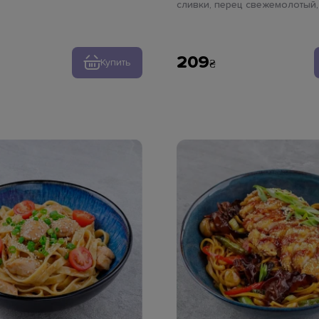
сливки, перец свежемолотый,
ус, кунжут белый, лапша
паста тальятелле
209
Купить