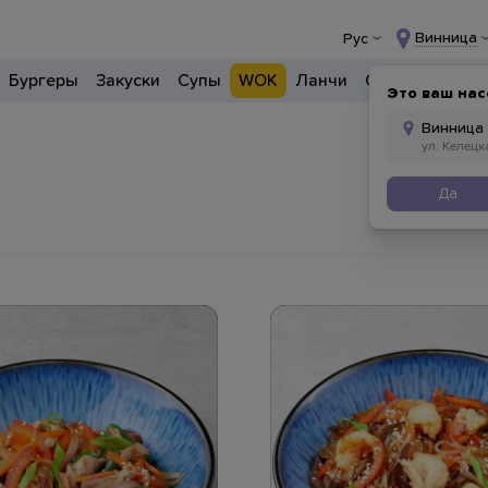
Винница
Рус
Бургеры
Закуски
Супы
WOK
Ланчи
Салаты
Боул
Это ваш нас
Да