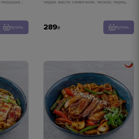
 петрушка,
черри, масло сливочное, чеснок, перец
свежемолотый, петрушка, паста тальятелле
289
Купить
Купить