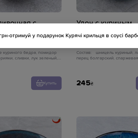
ливочная с
Удон с куриным
 терияки
шницелем
грн-отримуй у подарунок Курячі крильця в соусі бар
355 г
Состав:
шницель куриный, лапша удон,
ерияки, сливки, лук зеленый,
перец болгарский, спаржевая
 тальятелле
шампиньон, гриб древесный, 
соус терияки, соус тонкацу, л
кунжут
245
Купить