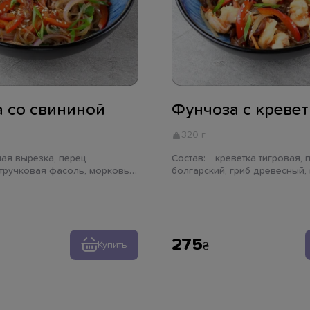
 со свининой
Фунчоза с креве
320 г
Состав:
креветка тигровая, перец
стручковая фасоль, морковь,
болгарский, гриб древесный,
с терияки, лапша фунчоза, лук
марс, соус терияки, соус свит
жут
фунчоза, лук зеленый, кунжут
275
Купить