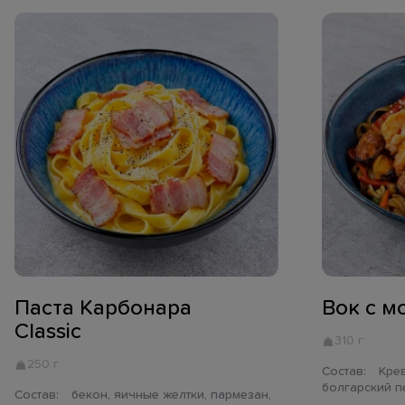
Паста Карбонара
Вок с м
Classic
310 г
250 г
Состав:
Креветка тигровая, мидия,
болгарский п
Состав:
бекон, яичные желтки, пармезан,
бобы едамаме,