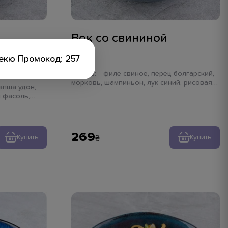
Вок со свининой
320 г
бекю Промокод: 257
Состав:
филе свиное, перец болгарский,
морковь, шампиньон, лук синий, рисовая
лапша, имбирь, чеснок, кунжут
 фасоль,
лук порей,
ук зеленый,
269
Купить
Купить