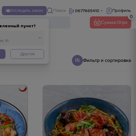
Поиск
Отследить заказ
Профиль
0677665410
ы
Напитки
Прочее
Сумма:
0
еленный пункт?
Другой
Фильтр и сортировка