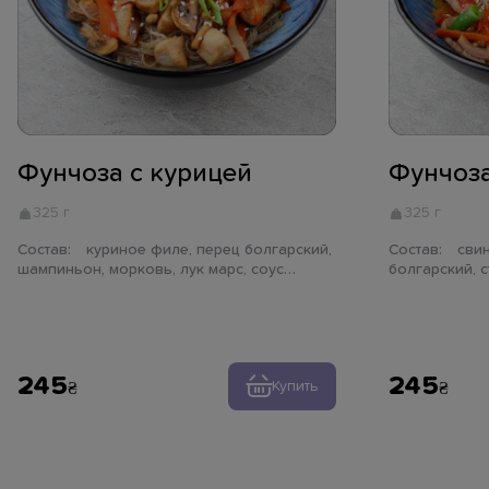
Фунчоза с курицей
Фунчоза
325 г
325 г
Состав:
куриное филе, перец болгарский,
Состав:
свиная вырезка, перец
шампиньон, морковь, лук марс, соус
болгарский, 
терияки, лапша фунчоза, лук зеленый,
лук марс, соу
кунжут
зеленый, кун
245
245
Купить