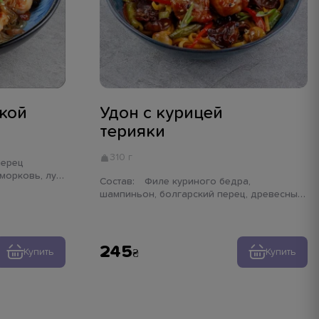
ткой
Удон с курицей
терияки
310 г
 морковь, лук
Состав:
Филе куриного бедра,
 чили, лапша
шампиньон, болгарский перец, древесный
гриб, спаржевая фасоль, лук порей, лапша
удон, соус терияки, лук зеленый, кунжут
245
Купить
Купить