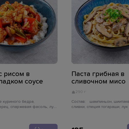
с рисом в
Паста грибная в
ладком соусе
сливочном мисо
290 г
Состав:
шампиньон, шиитаке, мисо паста,
ерец, спаржевая фасоль, лук
сливки, специя тогараши, лук
ньон, рис паровой, соус
паста тальятелле
, лук криспи, имбирь, чеснок