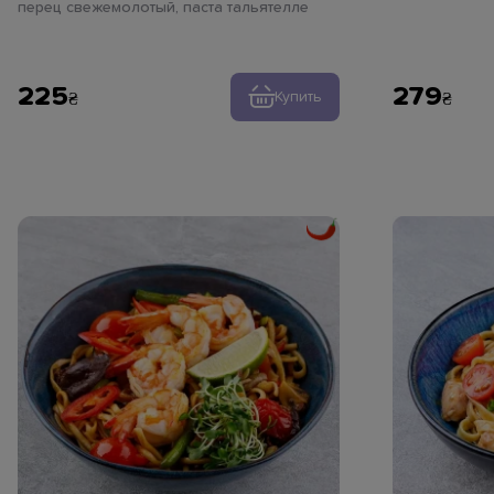
перец свежемолотый, паста тальятелле
устричный со
рисовая
225
279
Купить