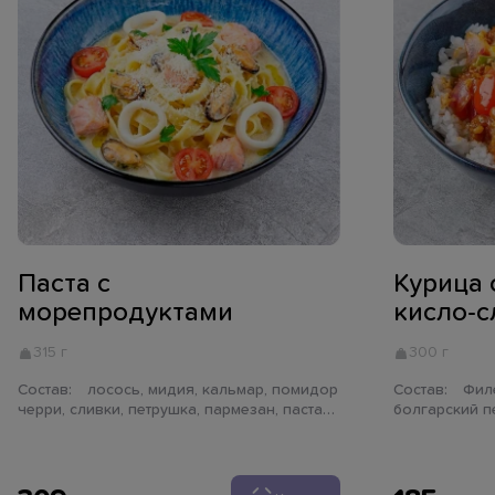
Паста с
Курица 
морепродуктами
кисло-с
315 г
300 г
Состав:
лосось, мидия, кальмар, помидор
Состав:
Филе куриного бедра,
черри, сливки, петрушка, пармезан, паста
болгарский п
тальятелле
синий, шампи
кисло-сладкий