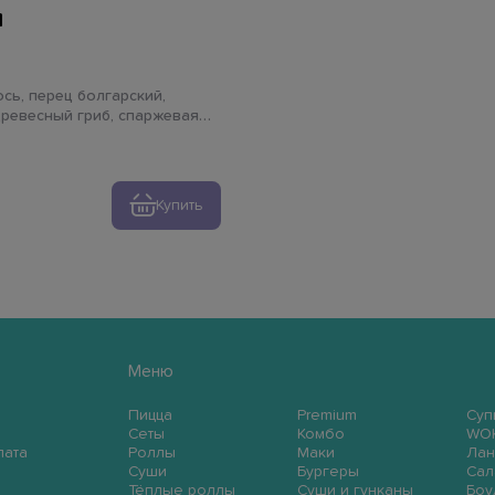
м
ревесный гриб, спаржевая
дор черри, имбирь, чеснок,
й, лайм, зелень
Купить
Меню
Пицца
Premium
Суп
Сеты
Комбо
WO
лата
Роллы
Маки
Лан
Суши
Бургеры
Сал
Тёплые роллы
Суши и гунканы
Боу