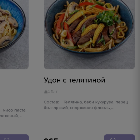
Удон с телятиной
315 г
Состав:
Телятина, беби кукуруза, перец
болгарский, спаржевая фасоль,
шампиньон, лук порей, лапша удон,
 зеленый,
имбирь, чеснок, Биф соус, лук зеленый