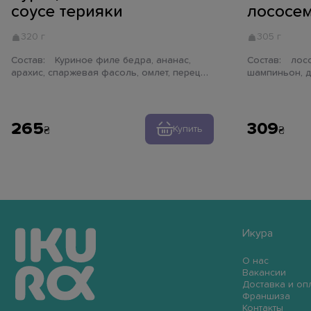
соусе терияки
лососе
320 г
305 г
Состав:
Куриное филе бедра, ананас,
Состав:
лосось, перец болгарский,
арахис, спаржевая фасоль, омлет, перец
шампиньон, д
чили, соус терияки
фасоль, поми
соус устричны
265
309
Купить
Икура
О нас
Вакансии
Доставка и оп
Франшиза
Контакты