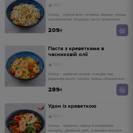
310 г
Склад:
куряче філе, печериці, вершки, перець
свіжемелений, петрушка, паста тальятелле
209
Паста з креветками в
часниковій олії
300 г
Склад:
креветки тигрові, помідор чері,
вершкове масло, часник, перець свіжемелений,
петрушка, паста тальятелле
289
Удон із креветкою
300 г
Склад:
креветка, перець болгарський,
печериці, деревний гриб, спаржева квасоля,