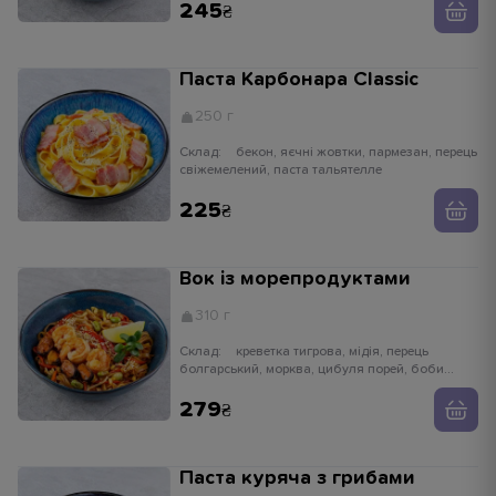
теріякі, цибуля зелена, кунжут
245
Паста Карбонара Classic
250 г
Склад:
бекон, яєчні жовтки, пармезан, перець
свіжемелений, паста тальятелле
225
Вок із морепродуктами
310 г
Склад:
креветка тигрова, мідія, перець
болгарський, морква, цибуля порей, боби
едамаме, паростки сої, імбир, часник,
устричний соус, кунжут білий, рисова локшина
279
Паста куряча з грибами