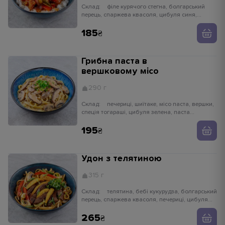
Склад:
філе курячого стегна, болгарський
перець, спаржева квасоля, цибуля синя,
печериці, рис паровий, соус кисло-солодкий,
цибуля криспі, імбир, часник
185
Грибна паста в
вершковому місо
290 г
Склад:
печериці, шиїтаке, місо паста, вершки,
спеція тогараші, цибуля зелена, паста
тальятелле
195
Удон з телятиною
315 г
Склад:
телятина, бебі кукурудза, болгарський
перець, спаржева квасоля, печериці, цибуля
порей, локшина удон, імбир, часник, біф соус,
цибуля зелена
265