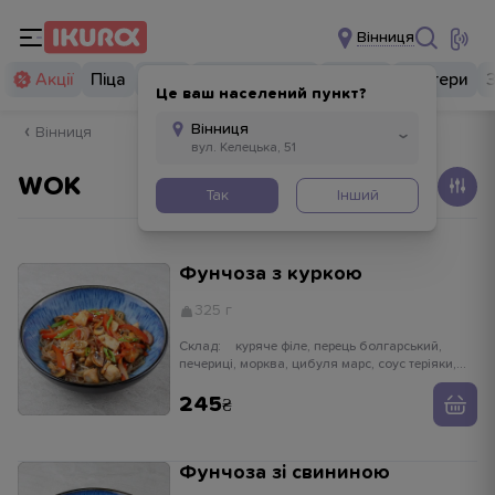
Вінниця
Акції
Піца
Суші
Суші бургери
Комбо
Бургери
Це ваш населений пункт?
Вінниця
WOK
Так
Інший
Фунчоза з куркою
325 г
Склад:
куряче філе, перець болгарський,
печериці, морква, цибуля марс, соус теріяки,
локшина фунчоза, цибуля зелена, кунжут
245
Фунчоза зі свининою