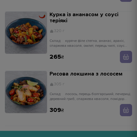
Курка із ананасом у соусі
теріякі
320 г
Склад:
куряче філе стегна, ананас, арахіс,
спаржева квасоля, омлет, перець чилі, соус
теріякі
265
Рисова локшина з лососем
305 г
Склад:
лосось, перець болгарський, печериці,
деревний гриб, спаржева квасоля, помідор
чері, імбир, часник, устричний соус, лайм,
зелень
309