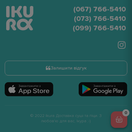
(067) 766-5410
(073) 766-5410
(099) 766-5410
Залишити відгук
© 2022 Ikura Доставка суші та піци. З
любов'ю для вас, Ікура ;-)