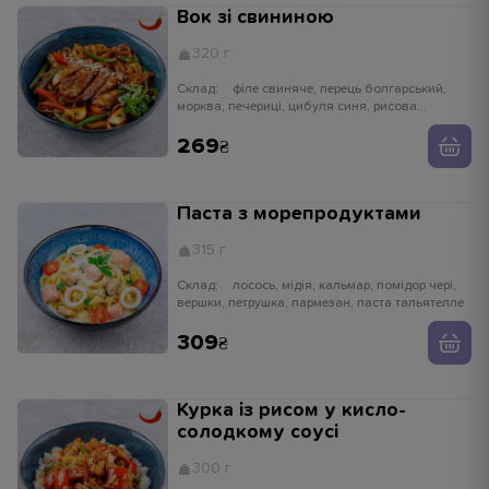
Вок зі свининою
320 г
Склад:
філе свиняче, перець болгарський,
морква, печериці, цибуля синя, рисова
локшина, імбир, часник, кунжут
269
Паста з морепродуктами
315 г
Склад:
лосось, мідія, кальмар, помідор чері,
вершки, петрушка, пармезан, паста тальятелле
309
Курка із рисом у кисло-
солодкому соусі
300 г