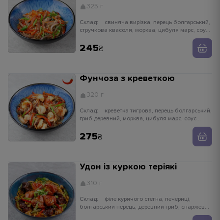
325 г
Склад:
свиняча вирізка, перець болгарський,
стручкова квасоля, морква, цибуля марс, соус
теріяки, локшина фунчоза, цибуля зелена,
кунжут
245
Фунчоза з креветкою
320 г
Склад:
креветка тигрова, перець болгарський,
гриб деревний, морква, цибуля марс, соус
теріяки, соус світ чилі, локшина фунчоза,
цибуля зелена, кунжут
275
Удон із куркою теріякі
310 г
Склад:
філе курячого стегна, печериці,
болгарський перець, деревний гриб, спаржева
квасоля, цибуля порей, локшина удон, соус