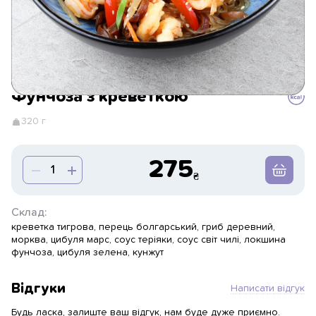
Фунчоза з креветкою
320 г
275
Склад:
креветка тигрова, перець болгарський, гриб деревний,
морква, цибуля марс, соус теріяки, соус світ чилі, локшина
фунчоза, цибуля зелена, кунжут
Відгуки
Написати відгук
Будь ласка, залиште ваш відгук, нам буде дуже приємно.