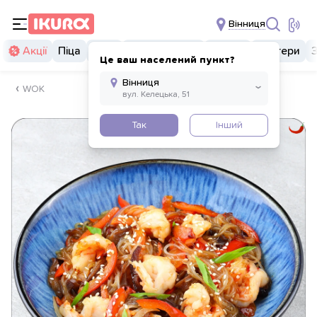
Вінниця
Акції
Піца
Суші
Суші бургери
Комбо
Бургери
Це ваш населений пункт?
WOK
Так
Інший