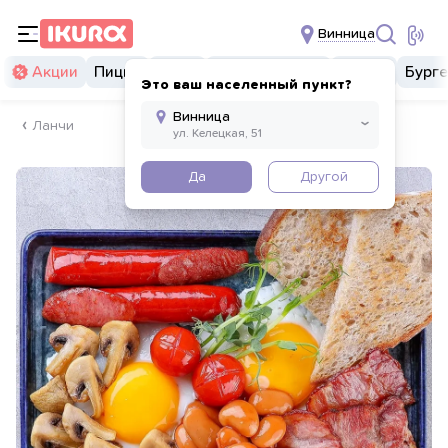
Винница
Акции
Пицца
Суши
Суши бургеры
Комбо
Бург
Это ваш населенный пункт?
Ланчи
Да
Другой