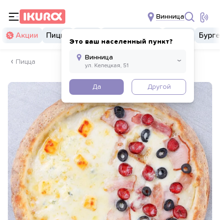
Винница
Акции
Пицца
Суши
Суши бургеры
Комбо
Бург
Это ваш населенный пункт?
Пицца
Да
Другой