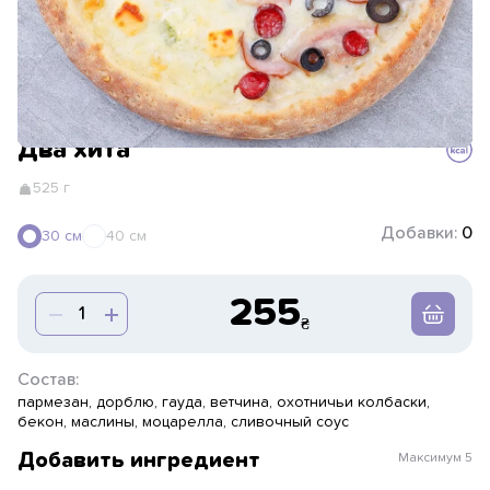
Два хита
525 г
Добавки:
0
30 см
40 см
255
Состав:
пармезан, дорблю, гауда, ветчина, охотничьи колбаски,
бекон, маслины, моцарелла, сливочный соус
Добавить ингредиент
Максимум
5