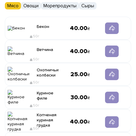
Мясо
Овощи
Морепродукты
Сыры
Бекон
40.00
50г
Ветчина
40.00
50г
Охотничьи
25.00
колбаски
50г
Куриное
30.00
филе
50г
Копченая
куриная
40.00
грудка
50г