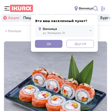
Винница
Акции
Пицца
Суши
Суши бургеры
Комбо
Бург
Это ваш населенный пункт?
Premium
Да
Другой