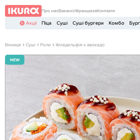
Про нас
Вакансії
Франшиза
Контакти
Акції
Піца
Суші
Суші бургери
Комбо
Бур
Вінниця
Суші
Роли
Філадельфія з авокадо
NEW