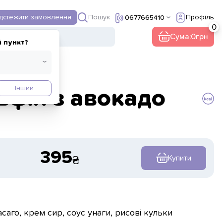
Пошук
ідстежити замовлення
Профіль
0677665410
ї
Інше
Сума:
0
 пункт?
Інший
ьфія з авокадо
395
Купити
асаго, крем сир, соус унаги, рисові кульки