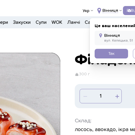
Вінниця
В
Укр
гери
Закуски
Супи
WOK
Ланчі
Салати
Боули
Напо
Це ваш населений
Так
Філадел
300 г
Склад:
лосось, авокадо, ікра м