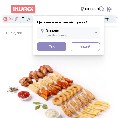
Вінниця
Акції
Піца
Суші
Суші бургери
Комбо
Бургери
Це ваш населений пункт?
Закуски
Так
Інший