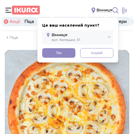
Вінниця
Акції
Піца
Суші
Суші бургери
Комбо
Бургери
Це ваш населений пункт?
Піца
Так
Інший