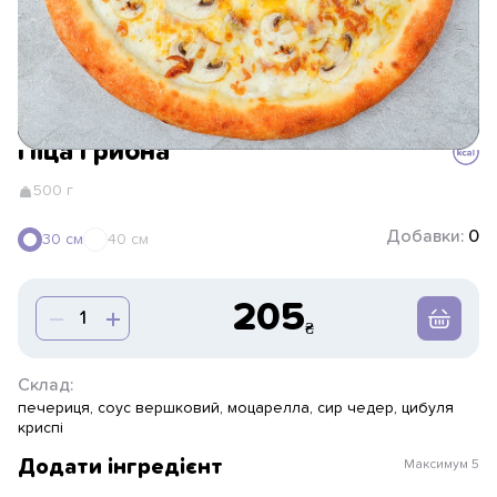
Піца Грибна
500 г
Добавки:
0
30 см
40 см
205
Склад:
печериця, соус вершковий, моцарелла, сир чедер, цибуля
криспі
Додати інгредієнт
Максимум
5