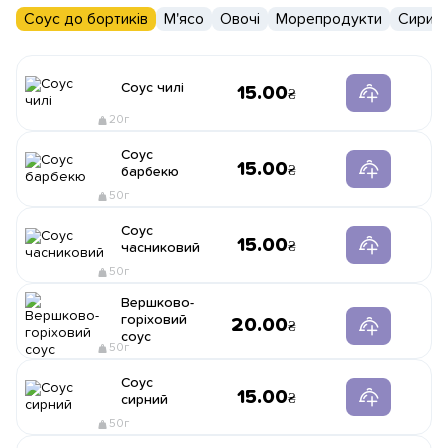
Соус до бортиків
М'ясо
Овочі
Морепродукти
Сири
Соус чилі
15.00
20г
Соус
15.00
барбекю
50г
Соус
15.00
часниковий
50г
Вершково-
горіховий
20.00
соус
50г
Соус
15.00
сирний
50г