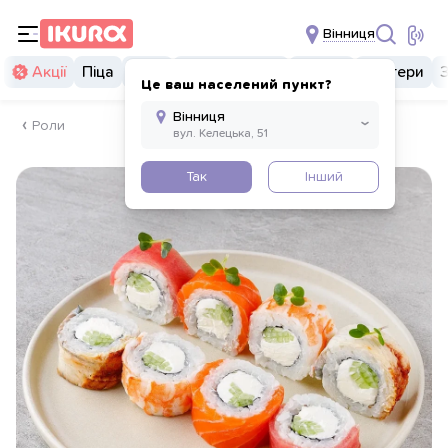
Вінниця
Акції
Піца
Суші
Суші бургери
Комбо
Бургери
Це ваш населений пункт?
Роли
Так
Інший