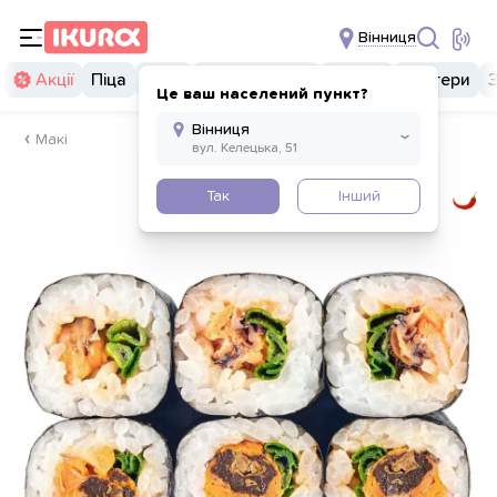
Вінниця
Акції
Піца
Суші
Суші бургери
Комбо
Бургери
Це ваш населений пункт?
Макі
Так
Інший