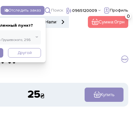
Поиск
Отследить заказ
Профиль
0965120009
е меню
Десерты
Напитки
Прочее
Сумма:
0
еленный пункт?
Другой
аги
25
Купить