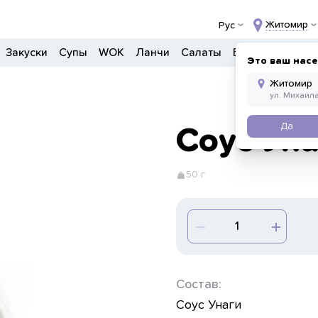
Житомир
Рус
Закуски
Супы
WOK
Ланчи
Салаты
Боулы
Детско
Это ваш нас
Да
Соус Ун
50 г
Состав:
Соус Унаги