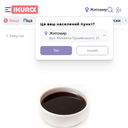
Житомир
Акції
Піца
Суші
Суші бургери
Комбо
Закуски
С
Це ваш населений пункт?
Закуски
Так
Інший