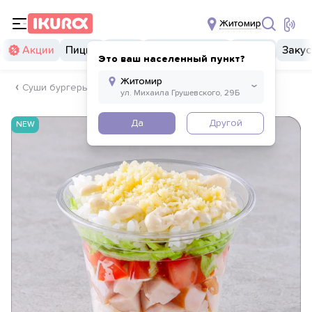
Житомир
Акции
Пицца
Суши
Суши бургеры
Комбо
Закус
Это ваш населенный пункт?
Суши бургеры
Да
Другой
NEW