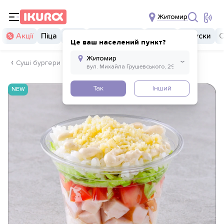
Житомир
Акції
Піца
Суші
Суші бургери
Комбо
Закуски
С
Це ваш населений пункт?
Суші бургери
Так
Інший
NEW