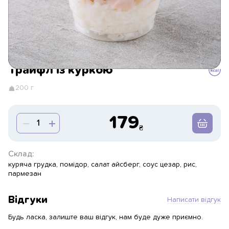
Трайфл із куркою
200 г
179
Склад:
куряча грудка, помідор, салат айсберг, соус цезар, рис,
пармезан
Відгуки
Написати відгук
Будь ласка, залиште ваш відгук, нам буде дуже приємно.