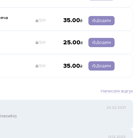
ряча
35.00
50г
Додати
25.00
50г
Додати
35.00
50г
Додати
Написати відгук
20.02.2021
Спасибо)
13.12.2020