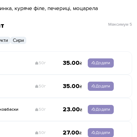
инка, куряче філе, печериці, моцарела
нт
Максимум
5
кти
Сири
35.00
50г
Додати
35.00
50г
Додати
23.00
 ковбаски
50г
Додати
27.00
50г
Додати