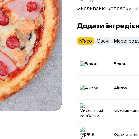
мисливські ковбаски, ш
Додати інгредіє
М'ясо
Овочі
Морепроду
Бекон
Шинка
Мисливські
Куряче філе