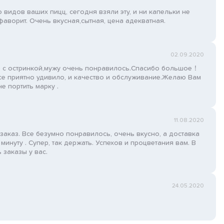
видов ваших пицц, сегодня взяли эту, и ни капельки не
аворит. Очень вкусная,сытная, цена адекватная.
02.09.2020
с остринкой,мужу очень понравилось.Спасибо большое！
се приятно удивило, и качество и обслуживание.Желаю Вам
 портить марку .
11.08.2020
аказ. Все безумно понравилось, очень вкусно, а доставка
инуту . Супер, так держать. Успехов и процветания вам. В
заказы у вас.
24.05.2020