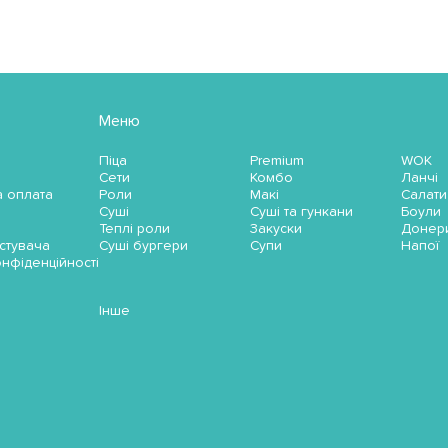
Меню
Піца
Premium
WOK
Сети
Комбо
Ланчі
а оплата
Роли
Макі
Салати
Суші
Суші та гункани
Боули
Теплі роли
Закуски
Донер
стувача
Суші бургери
Супи
Напої
онфіденційності
Інше