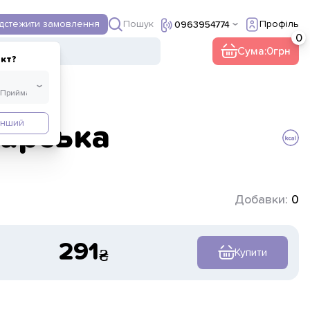
Пошук
ідстежити замовлення
Профіль
0963954774
ї
Інше
Сума:
0
кт?
Інший
варська
Добавки:
0
291
Купити