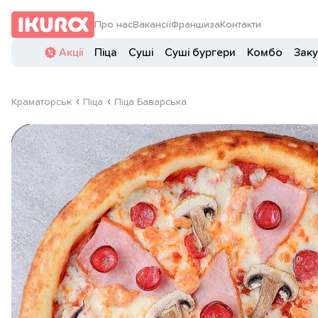
Про нас
Вакансії
Франшиза
Контакти
Акції
Піца
Суші
Суші бургери
Комбо
Заку
Краматорськ
Піца
Піца Баварська