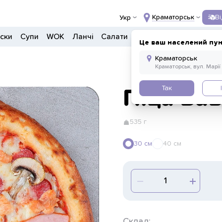
Краматорськ
В
Укр
ски
Супи
WOK
Ланчі
Салати
Боули
Донери
Напо
Це ваш населений пун
Так
Піца Ба
535 г
30 см
40 см
Склад: