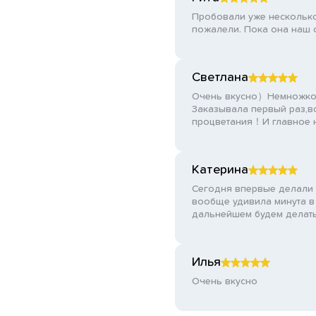
Пробовали уже несколько 
пожалели. Пока она наш ф
Светлана
Очень вкусно）Немножко 
Заказывала первый раз,в
процветания！И главное не
Катерина
Сегодня впервые делали з
вообще удивила минута в м
дальнейшем будем делать 
Илья
Очень вкусно