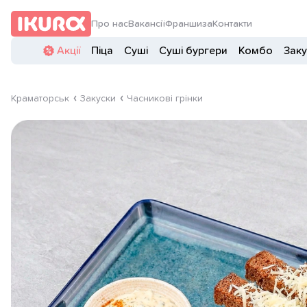
Про нас
Вакансії
Франшиза
Контакти
Акції
Піца
Суші
Суші бургери
Комбо
Заку
Краматорськ
Закуски
Часникові грінки