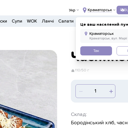
Краматорськ
В
Укр
ски
Супи
WOK
Ланчі
Салати
Боули
Донери
Напо
Це ваш населений пун
Так
Часников
110/50 г
Склад:
Бородінський хліб, час