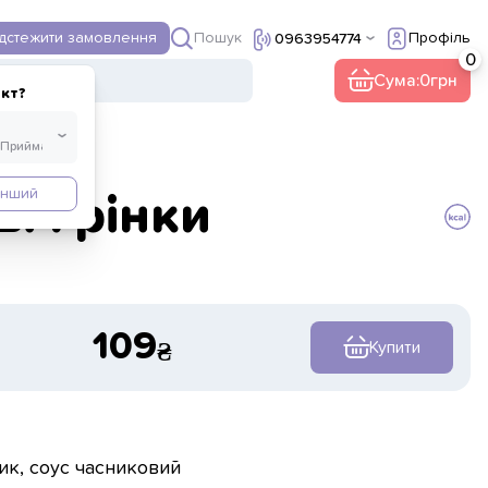
Пошук
ідстежити замовлення
Профіль
0963954774
ї
Інше
Сума:
0
кт?
Інший
і грінки
109
Купити
ник, соус часниковий