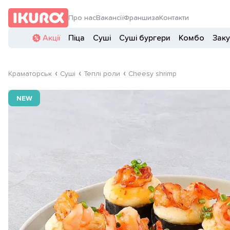
Про нас
Вакансії
Франшиза
Контакти
Акції
Піца
Суші
Суші бургери
Комбо
Заку
Краматорськ
Суші
Теплі роли
Cheesy shrimp
NEW