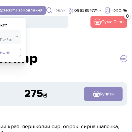
Пошук
ідстежити замовлення
Профіль
0963954774
ї
Інше
Сума:
0
кт?
Інший
shrimp
275
Купити
ний краб, вершковий сир, огірок, сирна шапочка,