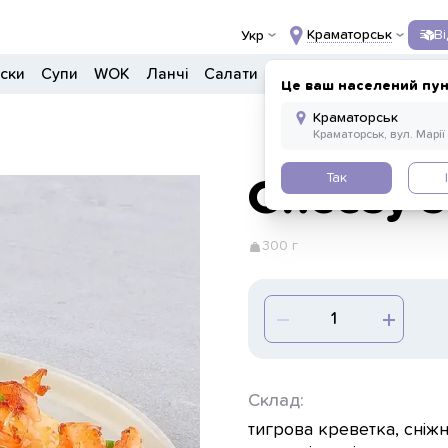
Краматорськ
В
Укр
ски
Супи
WOK
Ланчі
Салати
Боули
Донери
Напо
Це ваш населений пун
Так
Cheesy 
300 г
Склад:
тигрова креветка, сніж