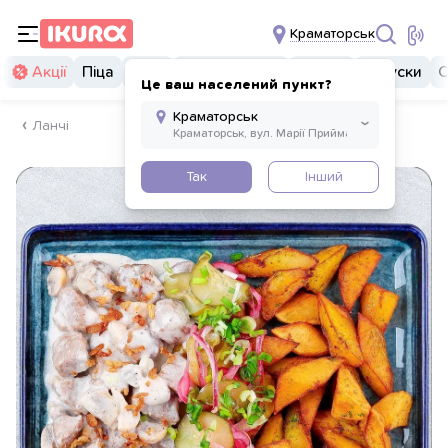
Краматорськ
Акції
Піца
Суші
Суші бургери
Комбо
Закуски
С
Це ваш населений пункт?
Ланчі
Так
Інший