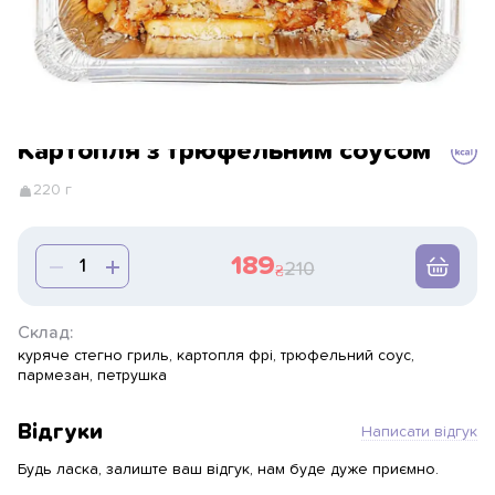
Картопля з трюфельним соусом
220 г
189
210
Склад:
куряче стегно гриль, картопля фрі, трюфельний соус,
пармезан, петрушка
Відгуки
Написати відгук
Будь ласка, залиште ваш відгук, нам буде дуже приємно.