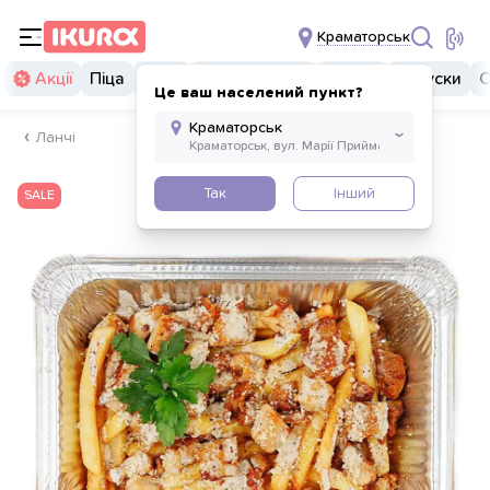
Краматорськ
Акції
Піца
Суші
Суші бургери
Комбо
Закуски
С
Це ваш населений пункт?
Ланчі
Так
Інший
SALE