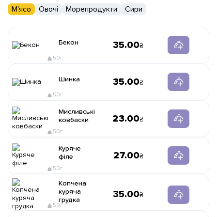
М'ясо
Овочі
Морепродукти
Сири
Бекон
35.00
50г
Шинка
35.00
50г
Мисливські
23.00
ковбаски
50г
Куряче
27.00
філе
50г
Копчена
куряча
35.00
грудка
50г