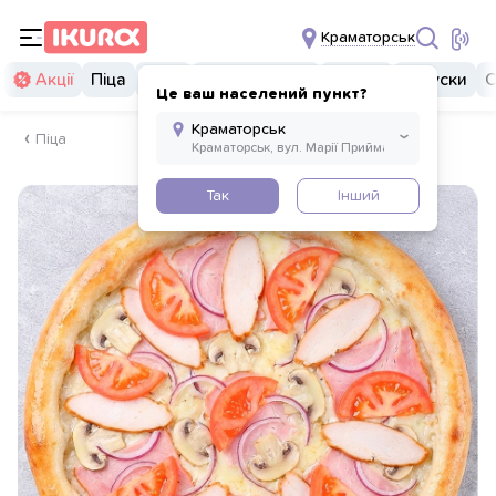
Краматорськ
Акції
Піца
Суші
Суші бургери
Комбо
Закуски
С
Це ваш населений пункт?
Піца
Так
Інший