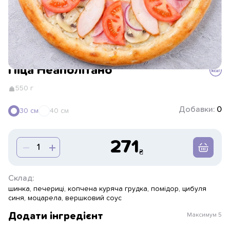
Піца Неаполітано
550 г
Добавки:
0
30 см
40 см
271
Склад:
шинка, печериці, копчена куряча грудка, помідор, цибуля
синя, моцарела, вершковий соус
Додати інгредієнт
Максимум
5