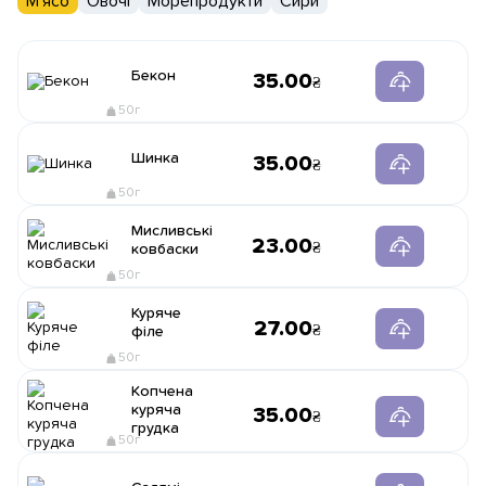
М'ясо
Овочі
Морепродукти
Сири
Бекон
35.00
50г
Шинка
35.00
50г
Мисливські
23.00
ковбаски
50г
Куряче
27.00
філе
50г
Копчена
куряча
35.00
грудка
50г