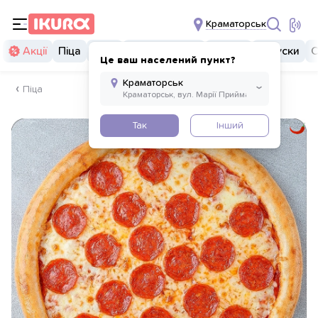
Краматорськ
Акції
Піца
Суші
Суші бургери
Комбо
Закуски
С
Це ваш населений пункт?
Піца
Так
Інший