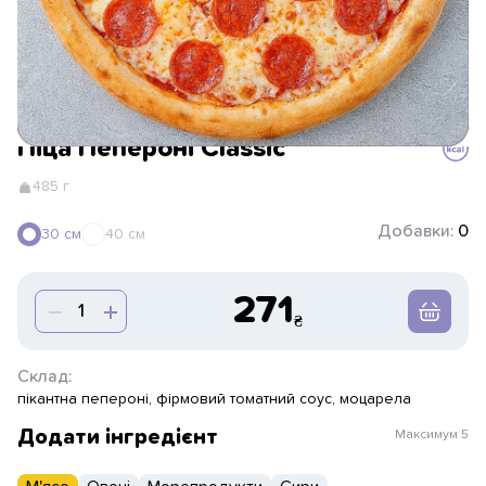
Піца Пепероні Classic
485 г
Добавки:
0
30 см
40 см
271
Склад:
пікантна пепероні, фірмовий томатний соус, моцарела
Додати інгредієнт
Максимум
5