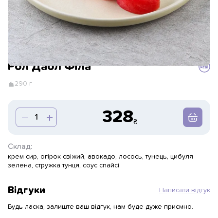
Рол Дабл Філа
290 г
328
Склад:
крем сир, огірок свіжий, авокадо, лосось, тунець, цибуля
зелена, стружка тунця, соус спайсі
Відгуки
Написати відгук
Будь ласка, залиште ваш відгук, нам буде дуже приємно.