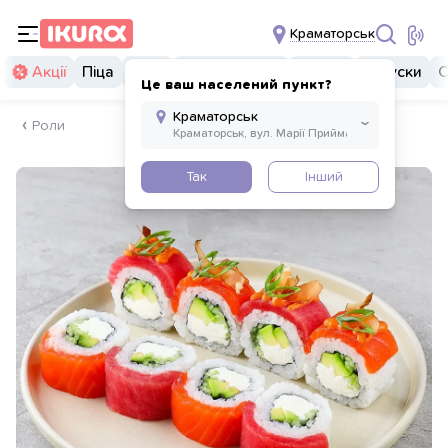
Краматорськ
Акції
Піца
Суші
Суші бургери
Комбо
Закуски
С
Це ваш населений пункт?
Роли
Так
Інший