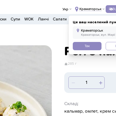
Краматорськ
В
Укр
ски
Супи
WOK
Ланчі
Салати
Боули
Донери
Напо
Це ваш населений пун
Так
Рол з к
285 г
Склад:
кальмар, омлет, крем си