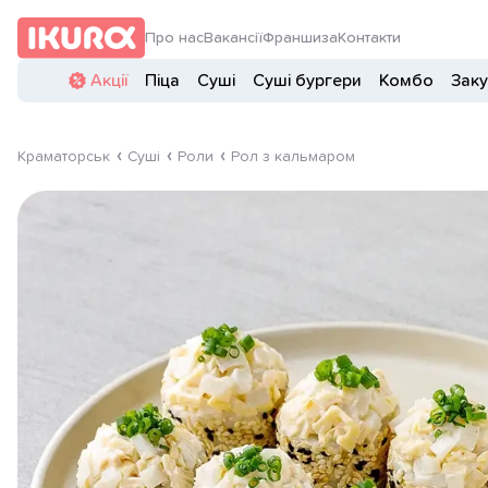
Про нас
Вакансії
Франшиза
Контакти
Акції
Піца
Суші
Суші бургери
Комбо
Заку
Краматорськ
Суші
Роли
Рол з кальмаром