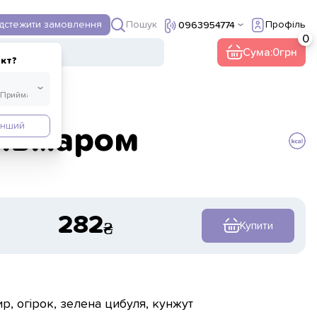
Пошук
ідстежити замовлення
Профіль
0963954774
ї
Інше
Сума:
0
кт?
Інший
альмаром
282
Купити
р, огірок, зелена цибуля, кунжут