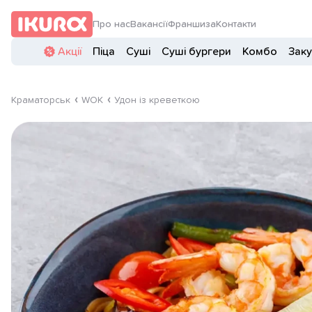
Про нас
Вакансії
Франшиза
Контакти
Акції
Піца
Суші
Суші бургери
Комбо
Заку
Краматорськ
WOK
Удон із креветкою