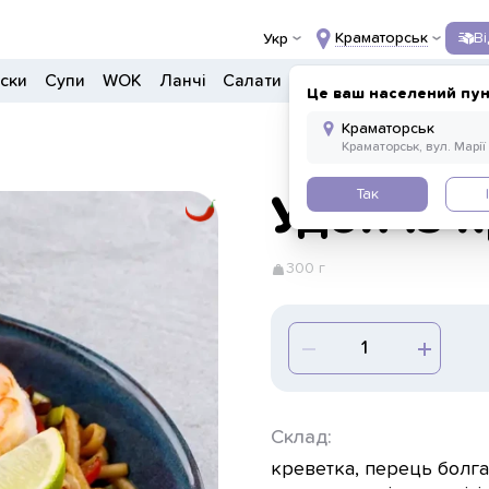
Краматорськ
В
Укр
ски
Супи
WOK
Ланчі
Салати
Боули
Донери
Напо
Це ваш населений пун
Так
Удон із 
300 г
Склад:
креветка, перець болга