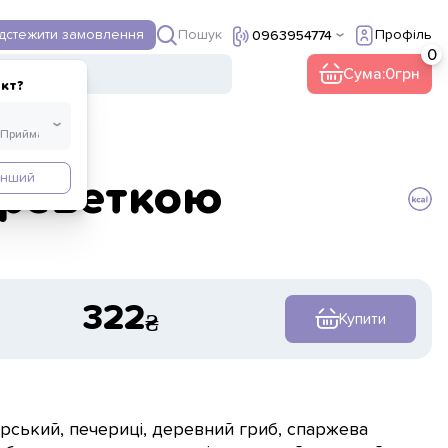
Пошук
ідстежити замовлення
Профіль
0963954774
ї
Інше
Сума:
0
кт?
Інший
креветкою
322
Купити
рський, печериці, деревний гриб, спаржева