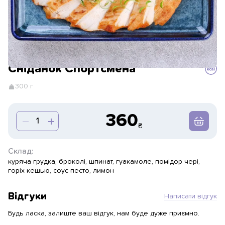
Сніданок Спортсмена
300 г
360
Склад:
куряча грудка, броколі, шпинат, гуакамоле, помідор чері,
горіх кешью, соус песто, лимон
Відгуки
Написати відгук
Будь ласка, залиште ваш відгук, нам буде дуже приємно.