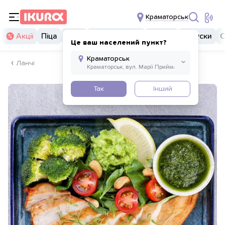
Краматорськ
Акції
Піца
Суші
Суші бургери
Комбо
Закуски
С
Це ваш населений пункт?
Ланчі
Так
Інший