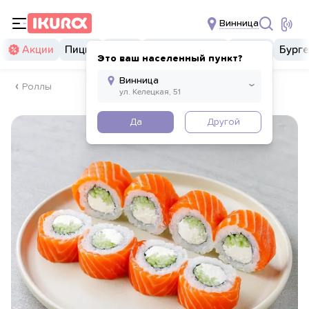
Винница
Акции
Пицца
Суши
Суши бургеры
Комбо
Бург
Это ваш населенный пункт?
Роллы
Да
Другой