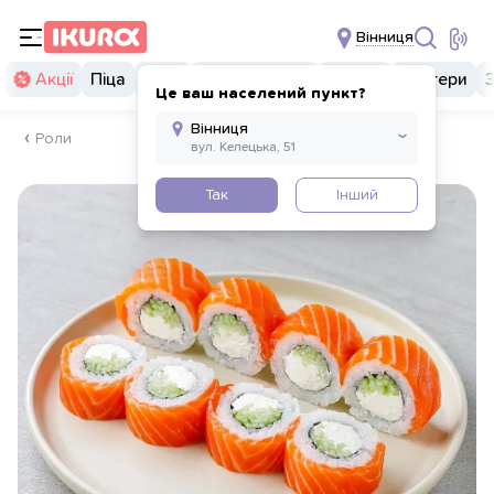
Вінниця
Акції
Піца
Суші
Суші бургери
Комбо
Бургери
Це ваш населений пункт?
Роли
Так
Інший