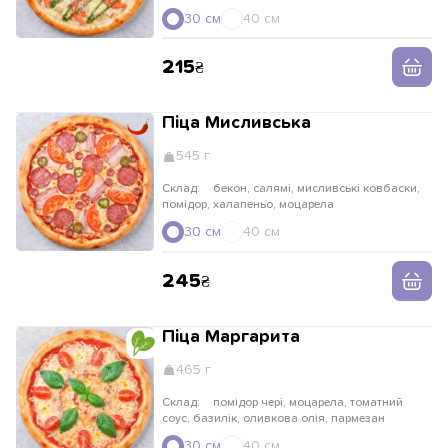
30 см
40 см
215
Піца Мисливська
545 г
Склад:
бекон, салямі, мисливські ковбаски,
помідор, халапеньо, моцарела
30 см
40 см
245
Піца Маргарита
465 г
Склад:
помідор чері, моцарела, томатний
соус, базилік, оливкова олія, пармезан
30 см
40 см