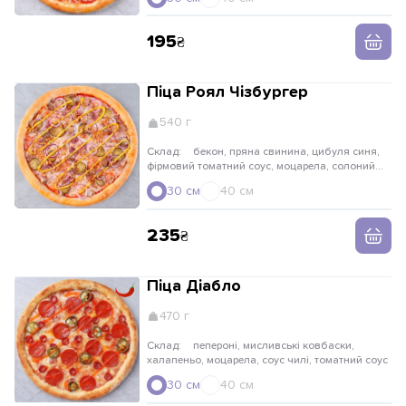
195
Піца Роял Чізбургер
540 г
Склад:
бекон, пряна свинина, цибуля синя,
фірмовий томатний соус, моцарела, солоний
огірок, цибуля криспі, соус гірчичний
30 см
40 см
235
Піца Діабло
470 г
Склад:
пепероні, мисливські ковбаски,
халапеньо, моцарела, соус чилі, томатний соус
30 см
40 см