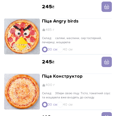
245
Піца Angry birds
485 г
Склад:
салямі, маслини, сир тостерний,
печериці, моцарела
30 см
40 см
245
Піца Конструктор
400 г
Склад:
Збери свою піцу. Тісто, томатний соус
та моцарела вже входять до складу.
30 см
40 см