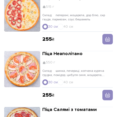
515 г
Склад:
пепероні, моцарела, дор блю, сир
гауда, пармезан, соус бешамель
30 см
40 см
255
Піца Неаполітано
550 г
Склад:
шинка, печериці, копчена куряча
грудка, помідор, цибуля синя, моцарела,
вершковий соус
30 см
40 см
255
Піца Салямі з томатами