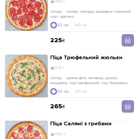
485 г
Склад:
салямі, помідор, моцарела, томатний
соус, орегано
30 см
40 см
225
Піца Трюфельний жюльєн
575 г
Склад:
куряче філе, печериці, рукола,
моцарела, соус трюфельний, соус бешамель
30 см
40 см
265
Піца Салямі з грибами
490 г