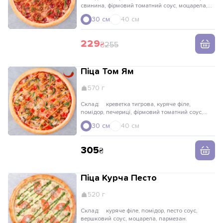
свинина, фірмовий томатний соус, моцарела,
соус спайсі, цибуля криспі, цибуля зелена.
30 см
40 см
229
255
Піца Том Ям
570 г
Склад:
креветка тигрова, куряче філе,
помідор, печериці, фірмовий томатний соус,
моцарела, халапеньо, соус вершковий том ям,
30 см
40 см
цибуля зелена
305
Піца Курча Песто
520 г
Склад:
куряче філе, помідор, песто соус,
вершковий соус, моцарела, пармезан.