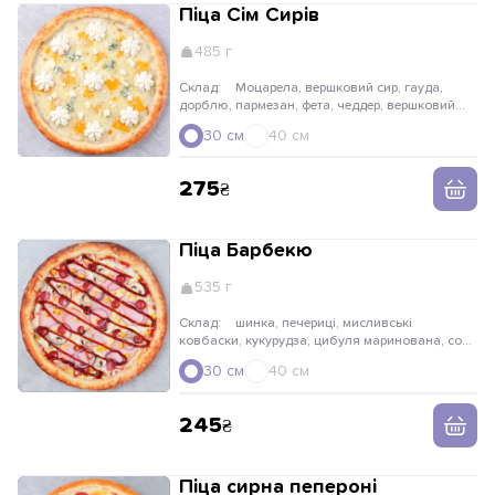
Піца Сім Сирів
485 г
Склад:
Моцарела, вершковий сир, гауда,
дорблю, пармезан, фета, чеддер, вершковий
соус.
30 см
40 см
275
Піца Барбекю
535 г
Склад:
шинка, печериці, мисливські
ковбаски, кукурудза, цибуля маринована, соус
барбекю
30 см
40 см
245
Піца сирна пепероні